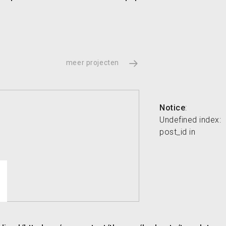
meer projecten
Notice
:
Undefined index:
post_id in