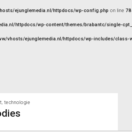
hosts/ejunglemedia.nl/httpdocs/wp-config.php
on line
78
ia.nl/httpdocs/wp-content/themes/brabantc/single-cpt_
ww/vhosts/ejunglemedia.nl/httpdocs/wp-includes/class-wp
t, technologie
odies