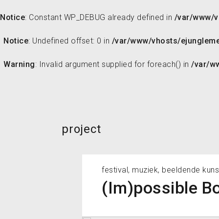
Notice
: Constant WP_DEBUG already defined in
/var/www/v
Skip
to
Notice
: Undefined offset: 0 in
/var/www/vhosts/ejunglemed
content
Warning
: Invalid argument supplied for foreach() in
/var/w
project
festival, muziek, beeldende kuns
(Im)possible B