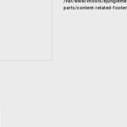
/var/www/vhosts/ejunglemed
parts/content-related-footer