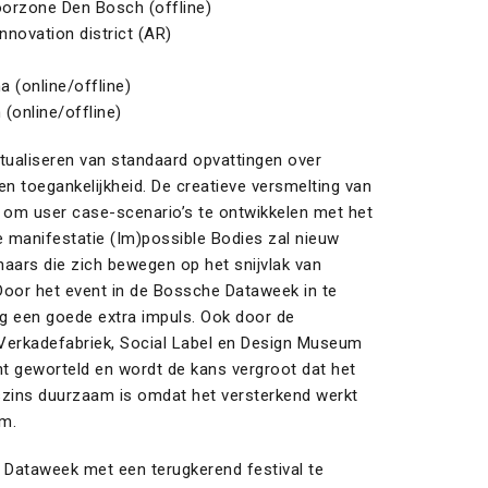
poorzone Den Bosch (offline)
nnovation district (AR)
 (online/offline)
(online/offline)
actualiseren van standaard opvattingen over
en toegankelijkheid. De creatieve versmelting van
 om user case-scenario’s te ontwikkelen met het
 manifestatie (Im)possible Bodies zal nieuw
ars die zich bewegen op het snijvlak van
Door het event in de Bossche Dataweek in te
ng een goede extra impuls. Ook door de
rkadefabriek, Social Label en Design Museum
nt geworteld en wordt de kans vergroot dat het
gszins duurzaam is omdat het versterkend werkt
em.
 Dataweek met een terugkerend festival te