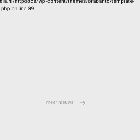
ia.nl/httpdocs/wp-content/themes/brabantc/template-
.php
on line
89
meer nieuws