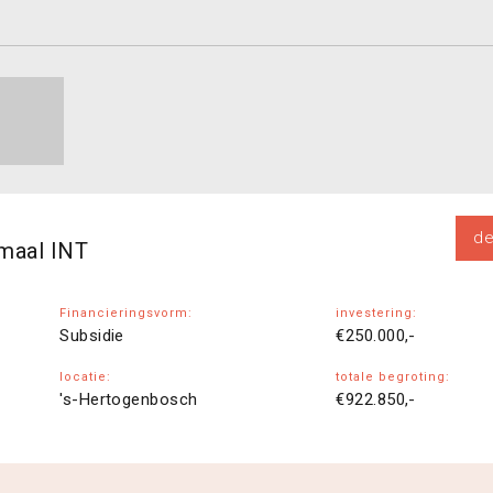
de
rmaal INT
Financieringsvorm:
investering:
Subsidie
€250.000,-
locatie:
totale begroting:
's-Hertogenbosch
€922.850,-