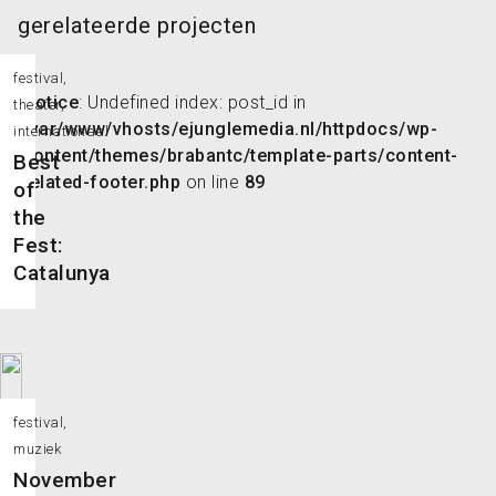
gerelateerde projecten
festival,
Notice
: Undefined index: post_id in
theater,
/var/www/vhosts/ejunglemedia.nl/httpdocs/wp-
internationaal
content/themes/brabantc/template-parts/content-
Best
related-footer.php
on line
89
of
the
Fest:
Catalunya
festival,
muziek
November