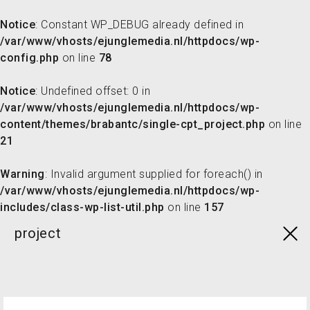
Notice
: Constant WP_DEBUG already defined in
/var/www/vhosts/ejunglemedia.nl/httpdocs/wp-
config.php
on line
78
Skip
to
Notice
: Undefined offset: 0 in
content
/var/www/vhosts/ejunglemedia.nl/httpdocs/wp-
content/themes/brabantc/single-cpt_project.php
on line
21
Warning
: Invalid argument supplied for foreach() in
/var/www/vhosts/ejunglemedia.nl/httpdocs/wp-
includes/class-wp-list-util.php
on line
157
project