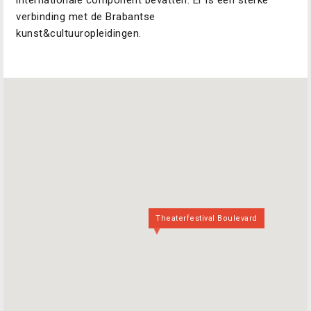
internationale component bevatten. Er is een sterke
verbinding met de Brabantse
kunst&cultuuropleidingen.
Theaterfestival Boulevard